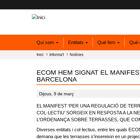
Qui som
Entitats
Què fem
Què 
Inici
Informa't
Notícies
ECOM HEM SIGNAT EL MANIFEST
BARCELONA
Dijous, 9 de març
EL MANIFEST ‘PER UNA REGULACIÓ DE TERR
COL·LECTIU’ SORGEIX EN RESPOSTA A LA N
L’ORDENANÇA SOBRE TERRASSES, QUE COMP
Diverses entitats i col·lectius, entre les quals ECO
demana que les terrasses s’insereixin en un projecte