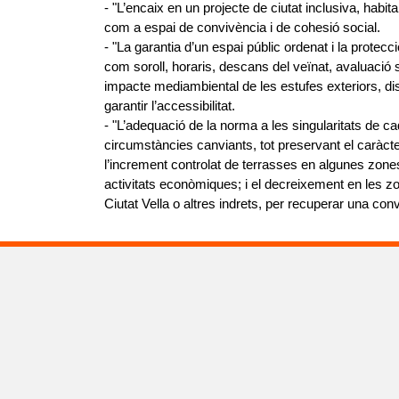
- "L’encaix en un projecte de ciutat inclusiva, habit
com a espai de convivència i de cohesió social.
- "La garantia d’un espai públic ordenat i la protecci
com soroll, horaris, descans del veïnat, avaluació s
impacte mediambiental de les estufes exteriors, dis
garantir l’accessibilitat.
- "L’adequació de la norma a les singularitats de c
circumstàncies canviants, tot preservant el caràct
l’increment controlat de terrasses en algunes zones a
activitats econòmiques; i el decreixement en les 
Ciutat Vella o altres indrets, per recuperar una conv