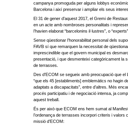
campanya promoguda per alguns lobbys econòmics pe
Barcelona i així preservar i ampliar els seus intere
El 31 de gener d’aquest 2017, el Gremi de Restaura
en un acte amb nombroses personalitats i representa
l’havien elaborat “barcelonins il·lustres”, o “experts” 
Sense qüestionar l’honorabilitat personal dels supo
FAVB sí que remarquen la necessitat de qüestionar l
imprescindible que el govern municipal es desmarqu
presentació, i que desmenteixi categòricament la s
de terrasses.
Des d’ECOM se segueix amb preocupació que el Llib
“que els 45 [establiments] emblemàtics no hagin de
adaptats a discapacitats”, entre d’altres. Més encar
procés participatiu i de negociació intensa, ja comp
aquest treball.
És per això que ECOM ens hem sumat al Manifest,
l’ordenança de terrasses incorpori criteris i valor
missió d’ECOM: