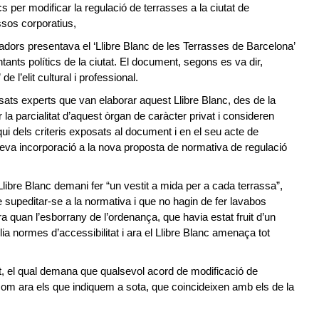
r modificar la regulació de terrasses a la ciutat de
ssos corporatius,
dors presentava el ‘Llibre Blanc de les Terrasses de Barcelona’
nts polítics de la ciutat. El document, segons es va dir,
de l’elit cultural i professional.
sats experts que van elaborar aquest Llibre Blanc, des de la
a parcialitat d’aquest òrgan de caràcter privat i consideren
i dels criteris exposats al document i en el seu acte de
eva incorporació a la nova proposta de normativa de regulació
re Blanc demani fer “un vestit a mida per a cada terrassa”,
 supeditar-se a la normativa i que no hagin de fer lavabos
a quan l’esborrany de l’ordenança, que havia estat fruit d’un
lia normes d’accessibilitat i ara el Llibre Blanc amenaça tot
 el qual demana que qualsevol acord de modificació de
s com ara els que indiquem a sota, que coincideixen amb els de la