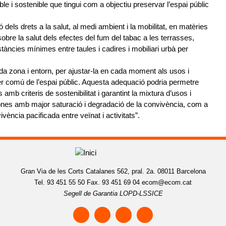
able i sostenible que tingui com a objectiu preservar l’espai públic
ó dels drets a la salut, al medi ambient i la mobilitat, en matèries
obre la salut dels efectes del fum del tabac a les terrasses,
tàncies mínimes entre taules i cadires i mobiliari urbà per
ada zona i entorn, per ajustar-la en cada moment als usos i
er comú de l’espai públic. Aquesta adequació podria permetre
mb criteris de sostenibilitat i garantint la mixtura d’usos i
zones amb major saturació i degradació de la convivència, com a
ivència pacificada entre veïnat i activitats”.
Gran Via de les Corts Catalanes 562, pral. 2a. 08011 Barcelona
Tel. 93 451 55 50 Fax. 93 451 69 04
ecom@ecom.cat
Segell de Garantia LOPD-LSSICE