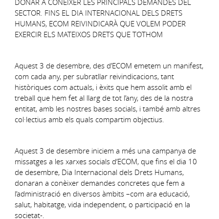
DONAR A CONÈIXER LES PRINCIPALS DEMANDES DEL
SECTOR. FINS EL DIA INTERNACIONAL DELS DRETS
HUMANS, ECOM REIVINDICARÀ QUE VOLEM PODER
EXERCIR ELS MATEIXOS DRETS QUE TOTHOM
Aquest 3 de desembre, des d’ECOM emetem un manifest,
com cada any, per subratllar reivindicacions, tant
històriques com actuals, i èxits que hem assolit amb el
treball que hem fet al llarg de tot l’any, des de la nostra
entitat, amb les nostres bases socials, i també amb altres
col·lectius amb els quals compartim objectius.
Aquest 3 de desembre iniciem a més una campanya de
missatges a les xarxes socials d’ECOM, que fins el dia 10
de desembre, Dia Internacional dels Drets Humans,
donaran a conèixer demandes concretes que fem a
l’administració en diversos àmbits –com ara educació,
salut, habitatge, vida independent, o participació en la
societat-.