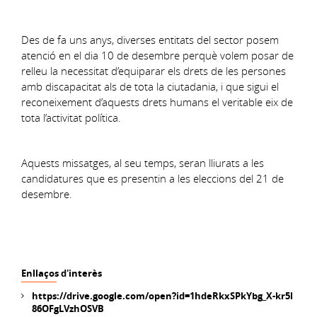
Des de fa uns anys, diverses entitats del sector posem
atenció en el dia 10 de desembre perquè volem posar de
relleu la necessitat d’equiparar els drets de les persones
amb discapacitat als de tota la ciutadania, i que sigui el
reconeixement d’aquests drets humans el veritable eix de
tota l’activitat política.
Aquests missatges, al seu temps, seran lliurats a les
candidatures que es presentin a les eleccions del 21 de
desembre.
Enllaços d'interès
https://drive.google.com/open?id=1hdeRkxSPkYbg_X-kr5l
86OFgLVzhOSVB