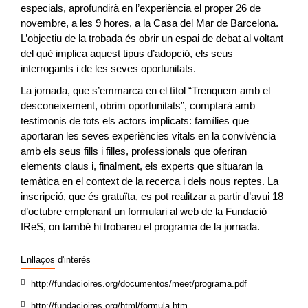
especials, aprofundirà en l’experiència el proper 26 de
novembre, a les 9 hores, a la Casa del Mar de Barcelona.
L’objectiu de la trobada és obrir un espai de debat al voltant
del què implica aquest tipus d’adopció, els seus
interrogants i de les seves oportunitats.
La jornada, que s’emmarca en el títol “Trenquem amb el
desconeixement, obrim oportunitats”, comptarà amb
testimonis de tots els actors implicats: famílies que
aportaran les seves experiències vitals en la convivència
amb els seus fills i filles, professionals que oferiran
elements claus i, finalment, els experts que situaran la
temàtica en el context de la recerca i dels nous reptes. La
inscripció, que és gratuïta, es pot realitzar a partir d’avui 18
d’octubre emplenant un formulari al web de la Fundació
IReS, on també hi trobareu el programa de la jornada.
Enllaços d'interès
http://fundacioires.org/documentos/meet/programa.pdf
http://fundacioires.org/html/formula.htm