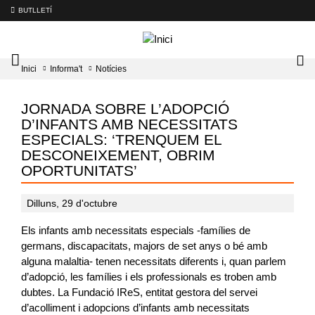
BUTLLETÍ
Mobile
Lo
Inici
Informa't
Notícies
menu
tog
toggler
JORNADA SOBRE L’ADOPCIÓ
D’INFANTS AMB NECESSITATS
ESPECIALS: ‘TRENQUEM EL
DESCONEIXEMENT, OBRIM
OPORTUNITATS’
Dilluns, 29 d'octubre
Els infants amb necessitats especials -famílies de
germans, discapacitats, majors de set anys o bé amb
alguna malaltia- tenen necessitats diferents i, quan parlem
d’adopció, les famílies i els professionals es troben amb
dubtes. La Fundació IReS, entitat gestora del servei
d’acolliment i adopcions d’infants amb necessitats