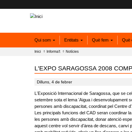
Qui som
Entitats
Què fem
Què 
Inici
Informa't
Notícies
L'EXPO SARAGOSSA 2008 COMP
Dilluns, 4 de febrer
L'Exposició Internacional de Saragossa, que se cele
setembre sota el lema 'Aigua i desenvolupament sos
persones amb discapacitat, coordinat pel Centre d
Les principals funcions del CAD seran coordinar la un
les persones amb discapacitat, donar atenció especia
aquest centre vol servir d'àrea de descans, canvi po