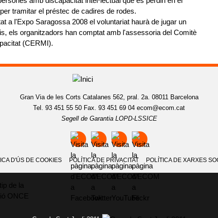
 persones amb discapacitat intel·lectual que es perdin en el
per tramitar el préstec de cadires de rodes.
itat a l'Expo Saragossa 2008 el voluntariat haurà de jugar un
aris, els organitzadors han comptat amb l'assessoria del Comitè
pacitat (CERMI).
Gran Via de les Corts Catalanes 562, pral. 2a. 08011 Barcelona
Tel. 93 451 55 50 Fax. 93 451 69 04
ecom@ecom.cat
Segell de Garantia LOPD-LSSICE
ICA D'ÚS DE COOKIES
POLÍTICA DE PRIVACITAT
POLÍTICA DE XARXES SO