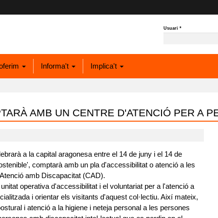
Usuari
*
oferim
Informa't
Implica't
TARÀ AMB UN CENTRE D'ATENCIÓ PER A P
brarà a la capital aragonesa entre el 14 de juny i el 14 de
tenible', comptarà amb un pla d'accessibilitat o atenció a les
'Atenció amb Discapacitat (CAD).
itat operativa d'accessibilitat i el voluntariat per a l'atenció a
litzada i orientar els visitants d'aquest col·lectiu. Així mateix,
stural i atenció a la higiene i neteja personal a les persones