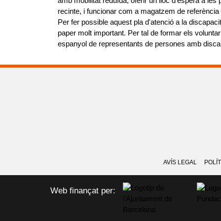
amb mobilitat reduïda, oferir un lloc d'espera a les
recinte, i funcionar com a magatzem de referència 
Per fer possible aquest pla d'atenció a la discapac
paper molt important. Per tal de formar els volunt
espanyol de representants de persones amb disca
AVÍS LEGAL
POLÍT
Web finançat per: