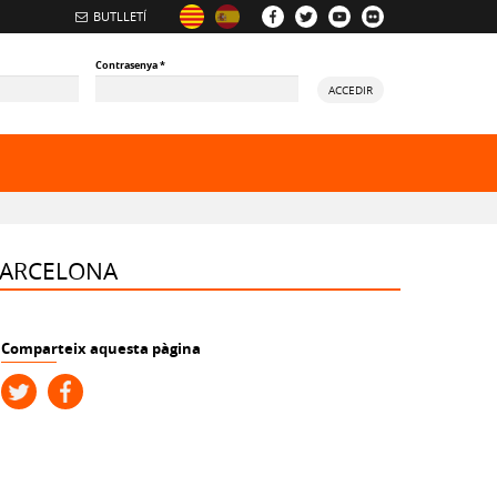
BUTLLETÍ
Contrasenya
*
ACCEDIR
ory
 BARCELONA
Comparteix aquesta pàgina