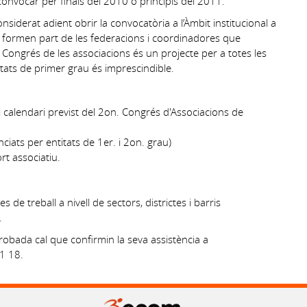
convocar per finals del 2010 o principis del 2011.
nsiderat adient obrir la convocatòria a l’Àmbit institucional a
ue formen part de les federacions i coordinadores que
Congrés de les associacions és un projecte per a totes les
itats de primer grau és imprescindible.
i calendari previst del 2on. Congrés d'Associacions de
nciats per entitats de 1er. i 2on. grau)
rt associatiu.
s de treball a nivell de sectors, districtes i barris
.
robada cal que confirmin la seva assistència a
1 18.