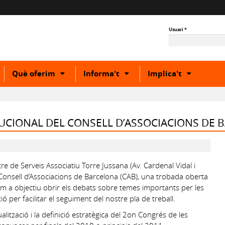
Usuari
*
how
Show
Show
Show
Què oferim
Informa't
Implica't
r
or
or
or
ide
hide
hide
hide
ubcategory
subcategory
subcategory
subcateg
TUCIONAL DEL CONSELL D’ASSOCIACIONS DE
e de Serveis Associatiu Torre Jussana (Av. Cardenal Vidal i
el Consell d’Associacions de Barcelona (CAB), una trobada oberta
om a objectiu obrir els debats sobre temes importants per les
ió per facilitar el seguiment del nostre pla de treball.
ització i la definició estratègica del 2on Congrés de les