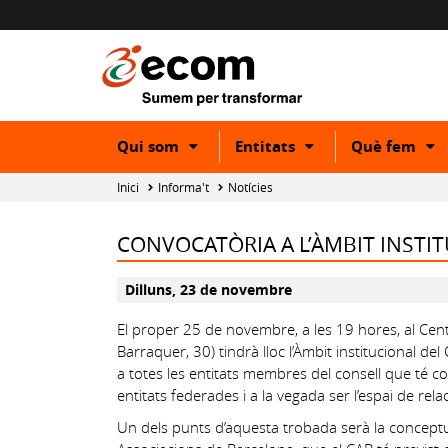
Show
Show
S
Qui som
Entitats
Què fem
or
or
o
hide
hide
h
Inici
Informa't
Notícies
subcategory
subcategory
s
CONVOCATÒRIA A L’ÀMBIT INSTI
Dilluns, 23 de novembre
El proper 25 de novembre, a les 19 hores, al Centr
Barraquer, 30) tindrà lloc l’Àmbit institucional d
a totes les entitats membres del consell que té c
entitats federades i a la vegada ser l’espai de relac
Un dels punts d’aquesta trobada serà la conceptual