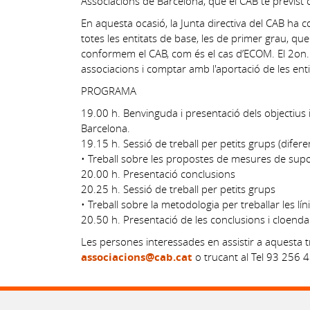
Associacions de Barcelona, que el CAB té previst 
En aquesta ocasió, la Junta directiva del CAB ha co
totes les entitats de base, les de primer grau, q
conformem el CAB, com és el cas d’ECOM. El 2on. 
associacions i comptar amb l'aportació de les ent
PROGRAMA
19.00 h. Benvinguda i presentació dels objectius 
Barcelona.
19.15 h. Sessió de treball per petits grups (difere
• Treball sobre les propostes de mesures de supo
20.00 h. Presentació conclusions
20.25 h. Sessió de treball per petits grups
• Treball sobre la metodologia per treballar les línie
20.50 h. Presentació de les conclusions i cloenda
Les persones interessades en assistir a aquesta t
associacions@cab.cat
o trucant al Tel 93 256 4