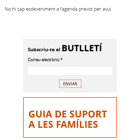
de
l'agenda
No hi cap esdeveniment a l'agenda previst per avui.
BUTLLETÍ
Subscriu-te al
Correu electrònic
*
LA MEVA SOL·LICITUD DE SUBSCR
ENVIAR
GUIA DE SUPORT
A LES FAMÍLIES