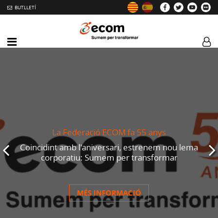
BUTLLETÍ
Mobile
Log
menu
tog
toggler
La Federació ECOM fa 55 anys
Diapositiva
Coincidint amb l'aniversari, estrenem nou lema
corporatiu: Sumem per transformar
anterior
MÉS INFORMACIÓ