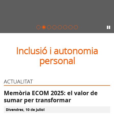
Pa
Inclusió i autonomia
personal
ACTUALITAT
Memòria ECOM 2025: el valor de
sumar per transformar
divendres, 10 de juliol