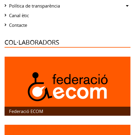
or
Sh
Política de transparència
su
hid
or
Canal ètic
su
hid
Contacte
su
COL·LABORADORS
Federació ECOM