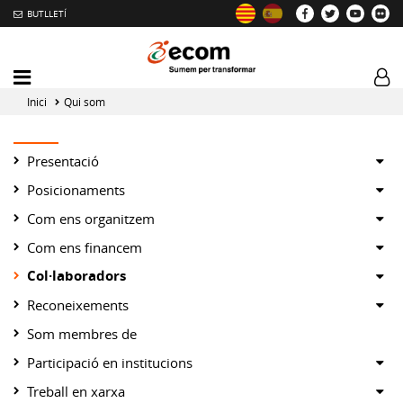
BUTLLETÍ
Mobile
Log
menu
tog
Inici
Qui som
toggler
Sh
Presentació
or
Sh
Posicionaments
hid
or
Sh
Com ens organitzem
su
hid
or
Sh
Com ens financem
su
hid
or
Col·laboradors
Sh
su
hid
or
Sh
Reconeixements
su
hid
or
Som membres de
su
hid
Sh
Participació en institucions
su
or
Sh
Treball en xarxa
hid