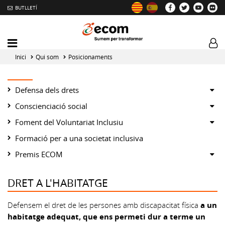
BUTLLETÍ
Mobile
Log
menu
tog
Inici
Qui som
Posicionaments
toggler
Sh
Defensa dels drets
or
Sh
Conscienciació social
hid
or
Sh
Foment del Voluntariat Inclusiu
su
hid
or
Formació per a una societat inclusiva
su
hid
Sh
Premis ECOM
su
or
hid
DRET A L'HABITATGE
su
Defensem el dret de les persones amb discapacitat física
a un
habitatge adequat, que ens permeti dur a terme un