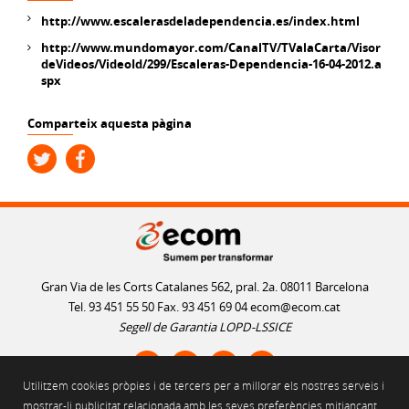
http://www.escalerasdeladependencia.es/index.html
http://www.mundomayor.com/CanalTV/TValaCarta/Visor
deVideos/VideoId/299/Escaleras-Dependencia-16-04-2012.a
spx
Comparteix aquesta pàgina
Gran Via de les Corts Catalanes 562, pral. 2a. 08011 Barcelona
Tel. 93 451 55 50 Fax. 93 451 69 04
ecom@ecom.cat
Segell de Garantia LOPD-LSSICE
Utilitzem cookies pròpies i de tercers per a millorar els nostres serveis i
AVÍS LEGAL
mostrar-li publicitat relacionada amb les seves preferències mitjançant