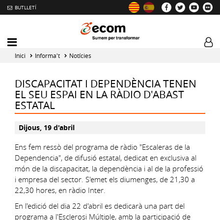
BUTLLETÍ
Mobile
Log
menu
tog
Inici
Informa't
Notícies
toggler
DISCAPACITAT I DEPENDÈNCIA TENEN
EL SEU ESPAI EN LA RÀDIO D'ABAST
ESTATAL
Dijous, 19 d'abril
Ens fem ressò del programa de ràdio "Escaleras de la
Dependencia", de difusió estatal, dedicat en exclusiva al
món de la discapacitat, la dependència i al de la professió
i empresa del sector. S'emet els diumenges, de 21,30 a
22,30 hores, en ràdio Inter.
En l'edició del dia 22 d'abril es dedicarà una part del
programa a l'Esclerosi Múltiple, amb la participació de