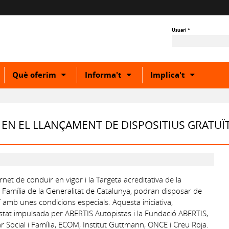
Usuari
*
how
Show
Show
Show
Què oferim
Informa't
Implica't
r
or
or
or
ide
hide
hide
hide
ubcategory
subcategory
subcategory
subcateg
EN EL LLANÇAMENT DE DISPOSITIUS GRATUÏ
net de conduir en vigor i la Targeta acreditativa de la
 Família de la Generalitat de Catalunya, podran disposar de
T amb unes condicions especials. Aquesta iniciativa,
estat impulsada per ABERTIS Autopistas i la Fundació ABERTIS,
 Social i Família, ECOM, Institut Guttmann, ONCE i Creu Roja.