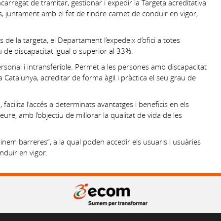
carregat de tramitar, gestionar i expedir la Targeta acreditativa
es, juntament amb el fet de tindre carnet de conduir en vigor,
’ús de la targeta, el Departament l’expedeix d’ofici a totes
 de discapacitat igual o superior al 33%.
rsonal i intransferible. Permet a les persones amb discapacitat
Catalunya, acreditar de forma àgil i pràctica el seu grau de
facilita l'accés a determinats avantatges i beneficis en els
l lleure, amb l’objectiu de millorar la qualitat de vida de les
iminem barreres”, a la qual poden accedir els usuaris i usuàries
nduir en vigor.
Gran Via de les Corts Catalanes 562, pral. 2a. 08011 Barcelona