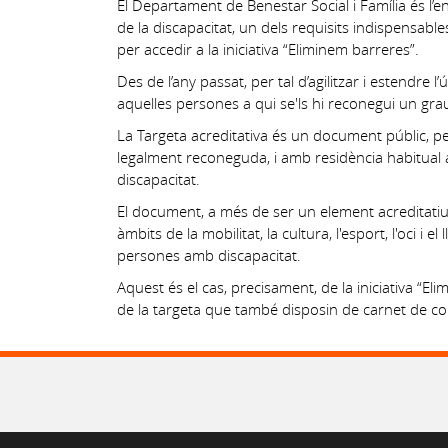
El Departament de Benestar Social i Família és l’en
de la discapacitat, un dels requisits indispensabl
per accedir a la iniciativa “Eliminem barreres”.
Des de l’any passat, per tal d’agilitzar i estendre l
aquelles persones a qui se'ls hi reconegui un grau
La Targeta acreditativa és un document públic, pe
legalment reconeguda, i amb residència habitual a 
discapacitat.
El document, a més de ser un element acreditatiu, 
àmbits de la mobilitat, la cultura, l'esport, l'oci i e
persones amb discapacitat.
Aquest és el cas, precisament, de la iniciativa “El
de la targeta que també disposin de carnet de co