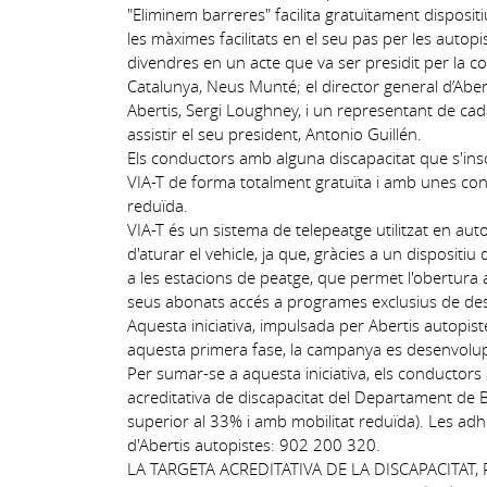
"Eliminem barreres" facilita gratuïtament disposit
les màximes facilitats en el seu pas per les autop
divendres en un acte que va ser presidit per la co
Catalunya, Neus Munté; el director general d’Abert
Abertis, Sergi Loughney, i un representant de cad
assistir el seu president, Antonio Guillén.
Els conductors amb alguna discapacitat que s'insc
VIA-T de forma totalment gratuïta i amb unes co
reduïda.
VIA-T és un sistema de telepeatge utilitzat en aut
d'aturar el vehicle, ja que, gràcies a un dispositiu 
a les estacions de peatge, que permet l'obertura 
seus abonats accés a programes exclusius de d
Aquesta iniciativa, impulsada per Abertis autopist
aquesta primera fase, la campanya es desenvolup
Per sumar-se a aquesta iniciativa, els conductors 
acreditativa de discapacitat del Departament de B
superior al 33% i amb mobilitat reduïda). Les adhe
d'Abertis autopistes: 902 200 320.
LA TARGETA ACREDITATIVA DE LA DISCAPACITAT,