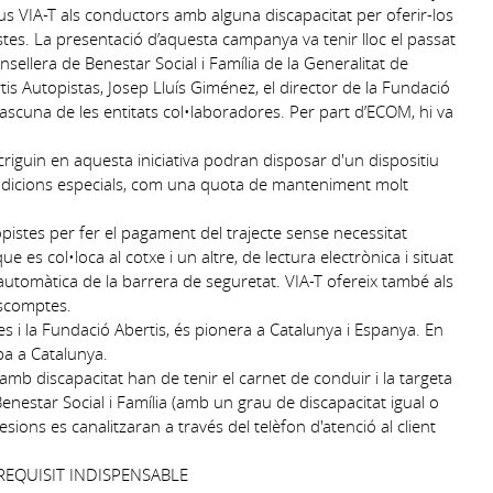
ius VIA-T als conductors amb alguna discapacitat per oferir-los
istes. La presentació d’aquesta campanya va tenir lloc el passat
nsellera de Benestar Social i Família de la Generalitat de
is Autopistas, Josep Lluís Giménez, el director de la Fundació
ascuna de les entitats col•laboradores. Per part d’ECOM, hi va
riguin en aquesta iniciativa podran disposar d'un dispositiu
ndicions especials, com una quota de manteniment molt
opistes per fer el pagament del trajecte sense necessitat
que es col•loca al cotxe i un altre, de lectura electrònica i situat
automàtica de la barrera de seguretat. VIA-T ofereix també als
escomptes.
es i la Fundació Abertis, és pionera a Catalunya i Espanya. En
a a Catalunya.
amb discapacitat han de tenir el carnet de conduir i la targeta
enestar Social i Família (amb un grau de discapacitat igual o
sions es canalitzaran a través del telèfon d'atenció al client
 REQUISIT INDISPENSABLE