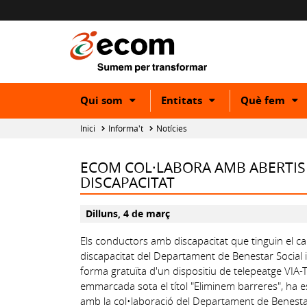
Show
Show
S
Qui som
Entitats
Què fem
or
or
o
hide
hide
h
Inici
Informa't
Notícies
subcategory
subcategory
s
ECOM COL·LABORA AMB ABERTIS 
DISCAPACITAT
Dilluns, 4 de març
Els conductors amb discapacitat que tinguin el car
discapacitat del Departament de Benestar Social i
forma gratuïta d'un dispositiu de telepeatge VIA-
emmarcada sota el títol "Eliminem barreres", ha 
amb la col•laboració del Departament de Benestar