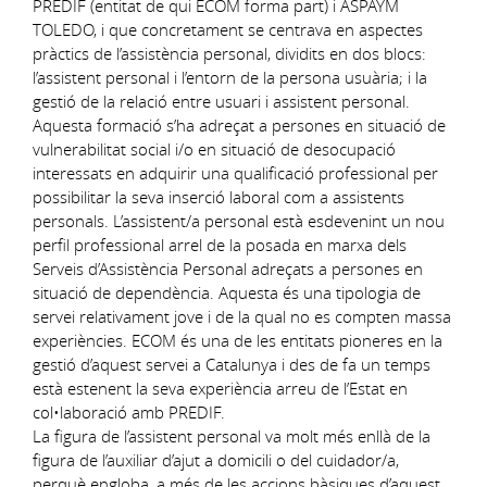
PREDIF (entitat de qui ECOM forma part) i ASPAYM
TOLEDO, i que concretament se centrava en aspectes
pràctics de l’assistència personal, dividits en dos blocs:
l’assistent personal i l’entorn de la persona usuària; i la
gestió de la relació entre usuari i assistent personal.
Aquesta formació s’ha adreçat a persones en situació de
vulnerabilitat social i/o en situació de desocupació
interessats en adquirir una qualificació professional per
possibilitar la seva inserció laboral com a assistents
personals. L’assistent/a personal està esdevenint un nou
perfil professional arrel de la posada en marxa dels
Serveis d’Assistència Personal adreçats a persones en
situació de dependència. Aquesta és una tipologia de
servei relativament jove i de la qual no es compten massa
experiències. ECOM és una de les entitats pioneres en la
gestió d’aquest servei a Catalunya i des de fa un temps
està estenent la seva experiència arreu de l’Estat en
col•laboració amb PREDIF.
La figura de l’assistent personal va molt més enllà de la
figura de l’auxiliar d’ajut a domicili o del cuidador/a,
perquè engloba, a més de les accions bàsiques d’aquest