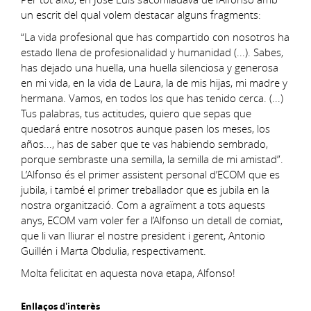
un escrit del qual volem destacar alguns fragments:
“La vida profesional que has compartido con nosotros ha
estado llena de profesionalidad y humanidad (...). Sabes,
has dejado una huella, una huella silenciosa y generosa
en mi vida, en la vida de Laura, la de mis hijas, mi madre y
hermana. Vamos, en todos los que has tenido cerca. (...)
Tus palabras, tus actitudes, quiero que sepas que
quedará entre nosotros aunque pasen los meses, los
años..., has de saber que te vas habiendo sembrado,
porque sembraste una semilla, la semilla de mi amistad”.
L’Alfonso és el primer assistent personal d’ECOM que es
jubila, i també el primer treballador que es jubila en la
nostra organització. Com a agraïment a tots aquests
anys, ECOM vam voler fer a l’Alfonso un detall de comiat,
que li van lliurar el nostre president i gerent, Antonio
Guillén i Marta Obdulia, respectivament.
Molta felicitat en aquesta nova etapa, Alfonso!
Enllaços d'interès