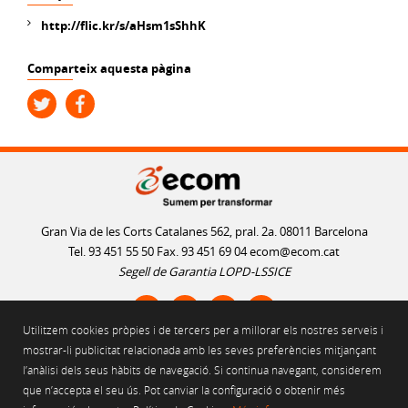
http://flic.kr/s/aHsm1sShhK
Comparteix aquesta pàgina
Gran Via de les Corts Catalanes 562, pral. 2a. 08011 Barcelona
Tel. 93 451 55 50 Fax. 93 451 69 04
ecom@ecom.cat
Segell de Garantia LOPD-LSSICE
Utilitzem cookies pròpies i de tercers per a millorar els nostres serveis i
AVÍS LEGAL
mostrar-li publicitat relacionada amb les seves preferències mitjançant
l’anàlisi dels seus hàbits de navegació. Si continua navegant, considerem
POLÍTICA D'ÚS DE COOKIES
que n’accepta el seu ús. Pot canviar la configuració o obtenir més
POLÍTICA DE PRIVACITAT