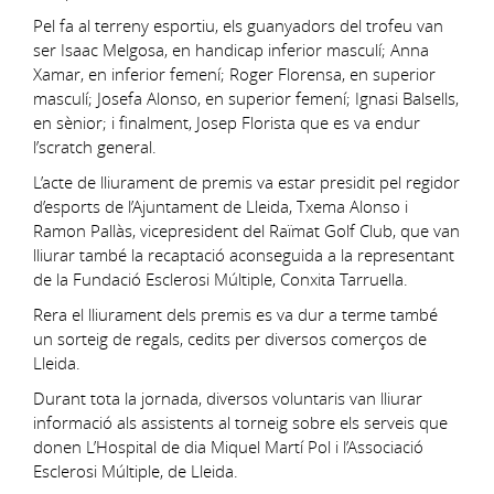
Pel fa al terreny esportiu, els guanyadors del trofeu van
ser Isaac Melgosa, en handicap inferior masculí; Anna
Xamar, en inferior femení; Roger Florensa, en superior
masculí; Josefa Alonso, en superior femení; Ignasi Balsells,
en sènior; i finalment, Josep Florista que es va endur
l’scratch general.
L’acte de lliurament de premis va estar presidit pel regidor
d’esports de l’Ajuntament de Lleida, Txema Alonso i
Ramon Pallàs, vicepresident del Raïmat Golf Club, que van
lliurar també la recaptació aconseguida a la representant
de la Fundació Esclerosi Múltiple, Conxita Tarruella.
Rera el lliurament dels premis es va dur a terme també
un sorteig de regals, cedits per diversos comerços de
Lleida.
Durant tota la jornada, diversos voluntaris van lliurar
informació als assistents al torneig sobre els serveis que
donen L’Hospital de dia Miquel Martí Pol i l’Associació
Esclerosi Múltiple, de Lleida.