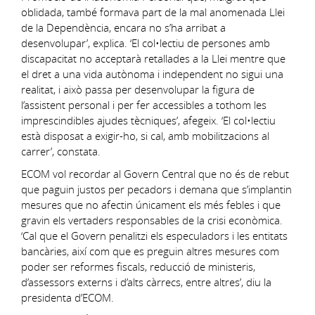
oblidada, també formava part de la mal anomenada Llei
de la Dependència, encara no s’ha arribat a
desenvolupar’, explica. ‘El col•lectiu de persones amb
discapacitat no acceptarà retallades a la Llei mentre que
el dret a una vida autònoma i independent no sigui una
realitat, i això passa per desenvolupar la figura de
l’assistent personal i per fer accessibles a tothom les
imprescindibles ajudes tècniques’, afegeix. ‘El col•lectiu
està disposat a exigir-ho, si cal, amb mobilitzacions al
carrer’, constata.
ECOM vol recordar al Govern Central que no és de rebut
que paguin justos per pecadors i demana que s’implantin
mesures que no afectin únicament els més febles i que
gravin els vertaders responsables de la crisi econòmica.
‘Cal que el Govern penalitzi els especuladors i les entitats
bancàries, així com que es preguin altres mesures com
poder ser reformes fiscals, reducció de ministeris,
d’assessors externs i d’alts càrrecs, entre altres’, diu la
presidenta d’ECOM.