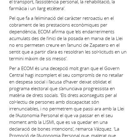
el transport, l’assistència personal, la rehabilitació, la
farmàcia i un llarg etcètera’.
Pel que fa a l’eliminació del caràcter retroactiu en el
cobrament de les prestacions econòmiques per
dependència, ECOM afirma que ‘els endarreriments
acumulats des de l’inici de la posada en marxa de la Llei
no ens permeten creure en l’anunci de Zapatero en el
sentit que a partir d’ara es resoldran les sol•licituds en un
termini màxim de sis mesos’.
Per a ECOM és una decepció molt gran que el Govern
Central hagi incomplert el seu compromís de no retallar
en despesa social i l’acusa d’haver deixat oblidat el
programa electoral que s’anunciava progressista en
matèria de drets socials. ‘Els drets aconseguits per al
col•lectiu de persones amb discapacitat són
irrenunciables, i no permetrem que passi ara amb la Llei
de l’Autonomia Personal el que va passar en el seu
moment amb la LISMI, que es va quedar en una
declaració de bones intencions’, remarca Vázquez. ‘La
Promoció de l’Autonomia Personal que, malgrat que