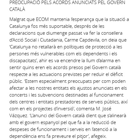
PREOCUPACIÓ PELS ACORDS ANUNCIATS PEL GOVERN
CATALÀ
Malgrat que ECOM mantenia l’esperança que la situació a
Catalunya fos més suportable, després de les
declaracions que diumenge passat va fer la consellera
d’Acció Social i Ciutadania, Carme Capdevila, on deia que
‘Catalunya no retallarà en polítiques de protecció a les
persones més vulnerables com els dependents i els
discapacitats’, ahir es va encendre la llum d’alarma en
sentir quins eren els acords presos pel Govern català
respecte a les actuacions previstes per reduir el dèficit
públic. ‘Estem especialment preocupats per com poden
afectar a les nostres entitats els ajustos anunciats en els
concerts i les subvencions destinades al funcionament
dels centres i entitats prestadores de serveis públics, així
com en els projectes d’inversió’, comenta M. José
Vázquez. ‘L’anunci del Govern català dient que s’alinearà
amb el govern espanyol pel que fa a la reducció de
despeses de funcionament i serveis en l’atenció a la
dependència ens fa preveure el pitjor’, afegeix.