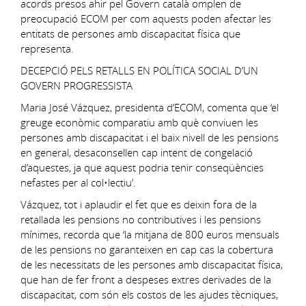
acords presos ahir pel Govern català omplen de
preocupació ECOM per com aquests poden afectar les
entitats de persones amb discapacitat física que
representa.
DECEPCIÓ PELS RETALLS EN POLÍTICA SOCIAL D’UN
GOVERN PROGRESSISTA
Maria José Vázquez, presidenta d’ECOM, comenta que ‘el
greuge econòmic comparatiu amb què conviuen les
persones amb discapacitat i el baix nivell de les pensions
en general, desaconsellen cap intent de congelació
d’aquestes, ja que aquest podria tenir conseqüències
nefastes per al col•lectiu’.
Vázquez, tot i aplaudir el fet que es deixin fora de la
retallada les pensions no contributives i les pensions
mínimes, recorda que ‘la mitjana de 800 euros mensuals
de les pensions no garanteixen en cap cas la cobertura
de les necessitats de les persones amb discapacitat física,
que han de fer front a despeses extres derivades de la
discapacitat, com són els costos de les ajudes tècniques,