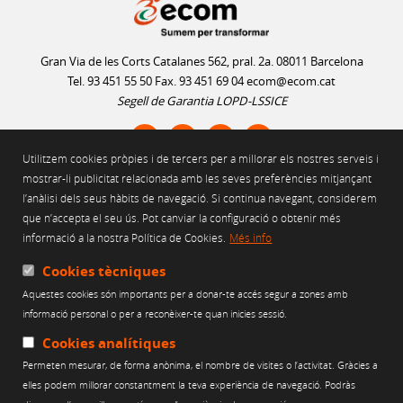
Gran Via de les Corts Catalanes 562, pral. 2a. 08011 Barcelona
Tel. 93 451 55 50 Fax. 93 451 69 04
ecom@ecom.cat
Segell de Garantia LOPD-LSSICE
Utilitzem cookies pròpies i de tercers per a millorar els nostres serveis i
AVÍS LEGAL
mostrar-li publicitat relacionada amb les seves preferències mitjançant
l’anàlisi dels seus hàbits de navegació. Si continua navegant, considerem
POLÍTICA D'ÚS DE COOKIES
que n’accepta el seu ús. Pot canviar la configuració o obtenir més
POLÍTICA DE PRIVACITAT
informació a la nostra Política de Cookies.
Més info
POLÍTICA DE XARXES SOCIALS
CANAL ÈTIC
Cookies tècniques
Aquestes cookies són importants per a donar-te accés segur a zones amb
Web finançat per:
informació personal o per a reconèixer-te quan inicies sessió.
Cookies analítiques
Permeten mesurar, de forma anònima, el nombre de visites o l’activitat. Gràcies a
elles podem millorar constantment la teva experiència de navegació. Podràs