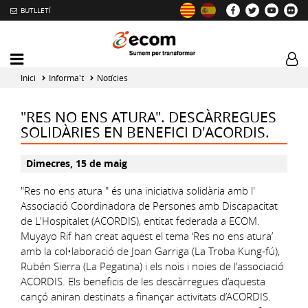
BUTLLETÍ
Mobile
Log
menu
tog
Inici
Informa't
Notícies
toggler
"RES NO ENS ATURA". DESCÀRREGUES
SOLIDÀRIES EN BENEFICI D'ACORDIS.
Dimecres, 15 de maig
"Res no ens atura " és una iniciativa solidària amb l'
Associació Coordinadora de Persones amb Discapacitat
de L'Hospitalet (ACORDIS), entitat federada a ECOM.
Muyayo Rif han creat aquest el tema ‘Res no ens atura’
amb la col•laboració de Joan Garriga (La Troba Kung-fú),
Rubén Sierra (La Pegatina) i els nois i noies de l'associació
ACORDIS. Els beneficis de les descàrregues d’aquesta
cançó aniran destinats a finançar activitats d’ACORDIS.