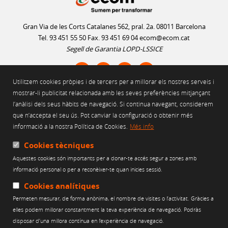
Gran Via de les Corts Catalanes 562, pral. 2a. 08011 Barcelona
Tel. 93 451 55 50 Fax. 93 451 69 04
ecom@ecom.cat
Segell de Garantia LOPD-LSSICE
Utilitzem cookies pròpies i de tercers per a millorar els nostres serveis i
AVÍS LEGAL
mostrar-li publicitat relacionada amb les seves preferències mitjançant
l’anàlisi dels seus hàbits de navegació. Si continua navegant, considerem
POLÍTICA D'ÚS DE COOKIES
que n’accepta el seu ús. Pot canviar la configuració o obtenir més
POLÍTICA DE PRIVACITAT
informació a la nostra Política de Cookies.
Més info
POLÍTICA DE XARXES SOCIALS
CANAL ÈTIC
Cookies tècniques
Aquestes cookies són importants per a donar-te accés segur a zones amb
Web finançat per:
informació personal o per a reconèixer-te quan inicies sessió.
Cookies analítiques
Permeten mesurar, de forma anònima, el nombre de visites o l’activitat. Gràcies a
elles podem millorar constantment la teva experiència de navegació. Podràs
disposar d’una millora contínua en l’experiència de navegació.