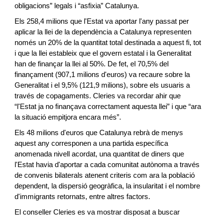
obligacions” legals i “asfixia” Catalunya.
Els 258,4 milions que l'Estat va aportar l'any passat per
aplicar la llei de la dependència a Catalunya representen
només un 20% de la quantitat total destinada a aquest fi, tot
i que la llei estableix que el govern estatal i la Generalitat
han de finançar la llei al 50%. De fet, el 70,5% del
finançament (907,1 milions d'euros) va recaure sobre la
Generalitat i el 9,5% (121,9 milions), sobre els usuaris a
través de copagaments. Cleries va recordar ahir que
“l'Estat ja no finançava correctament aquesta llei” i que “ara
la situació empitjora encara més”.
Els 48 milions d'euros que Catalunya rebrà de menys
aquest any corresponen a una partida específica
anomenada nivell acordat, una quantitat de diners que
l'Estat havia d'aportar a cada comunitat autònoma a través
de convenis bilaterals atenent criteris com ara la població
dependent, la dispersió geogràfica, la insularitat i el nombre
d'immigrants retornats, entre altres factors.
El conseller Cleries es va mostrar disposat a buscar