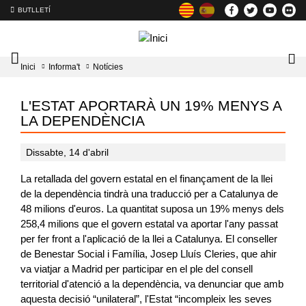
BUTLLETÍ
Mobile
Lo
Inici
Informa't
Notícies
menu
tog
toggler
L'ESTAT APORTARÀ UN 19% MENYS A
LA DEPENDÈNCIA
Dissabte, 14 d'abril
La retallada del govern estatal en el finançament de la llei
de la dependència tindrà una traducció per a Catalunya de
48 milions d'euros. La quantitat suposa un 19% menys dels
258,4 milions que el govern estatal va aportar l'any passat
per fer front a l'aplicació de la llei a Catalunya. El conseller
de Benestar Social i Família, Josep Lluís Cleries, que ahir
va viatjar a Madrid per participar en el ple del consell
territorial d'atenció a la dependència, va denunciar que amb
aquesta decisió “unilateral”, l'Estat “incompleix les seves