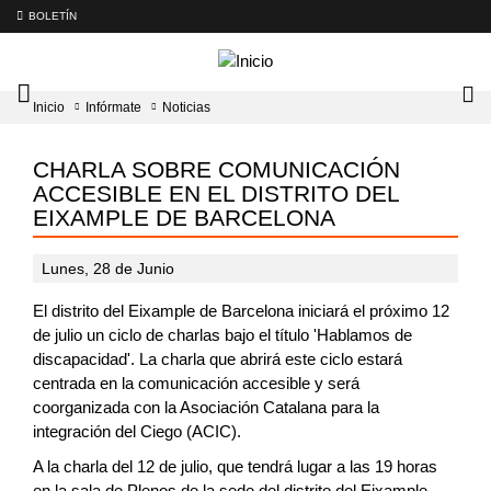
BOLETÍN
Intercambiador
Lo
Inicio
Infórmate
Noticias
del
tog
menú
principal
CHARLA SOBRE COMUNICACIÓN
ACCESIBLE EN EL DISTRITO DEL
EIXAMPLE DE BARCELONA
Lunes, 28 de Junio
El distrito del Eixample de Barcelona iniciará el próximo 12
de julio un ciclo de charlas bajo el título 'Hablamos de
discapacidad'. La charla que abrirá este ciclo estará
centrada en la comunicación accesible y será
coorganizada con la Asociación Catalana para la
integración del Ciego (ACIC).
A la charla del 12 de julio, que tendrá lugar a las 19 horas
en la sala de Plenos de la sede del distrito del Eixample