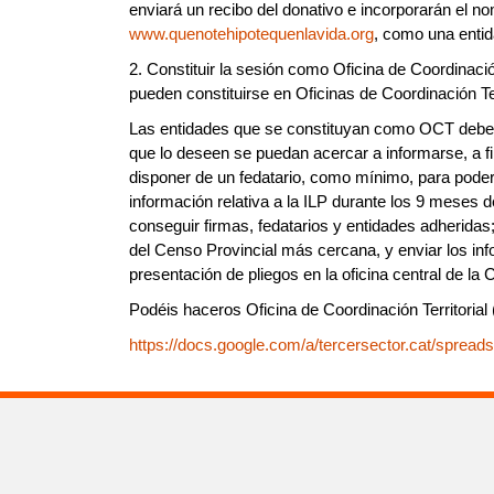
enviará un recibo del donativo e incorporarán el no
www.quenotehipotequenlavida.org
, como una enti
2. Constituir la sesión como Oficina de Coordinació
pueden constituirse en Oficinas de Coordinación Terr
Las entidades que se constituyan como OCT deber
que lo deseen se puedan acercar a informarse, a fir
disponer de un fedatario, como mínimo, para poder v
información relativa a la ILP durante los 9 meses de
conseguir firmas, fedatarios y entidades adheridas;
del Censo Provincial más cercana, y enviar los in
presentación de pliegos en la oficina central de l
Podéis haceros Oficina de Coordinación Territorial 
https://docs.google.com/a/tercersector.cat/spread