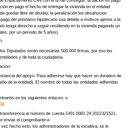
de Enjuiciamiento Civil con el fin de conseguir: la dación en pago
ión en pago el hecho de entregar la vivienda en el entidad
 de quedar libre de deuda), la paralización los desahucios
impago del préstamo hipotecario sea debido a motivos ajenos a la
utado tenga derecho a seguir residiendo en la vivienda pagando un
les, por un período de 5 años).
?
los Diputados serán necesarias 500.000 firmas, por eso los
 entidades y de toda la ciudadanía.
ación:
onstancia del apoyo. Para adherirse hay que hacer un donativo de
maño de la entidad). El nombre de todas las entidades adheridas
traréis en los siguientes enlaces: o
=38
a transferencia al número de cuenta 1491 0001 24 2022321521,
te enviar el comprobante a
 vez hecho esto, los administradores de la iniciativa, se le