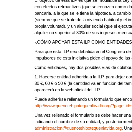
El objetivo de esta ILP es que se modifique la Ley 
con efectos retroactivos (que se conozca como dac
bancaria, a la que se le tiene la hipoteca, a cambio
(siempre que se trate de la vivienda habitual y el 
propia voluntad), y un alquiler social (que el ejec
alquiler no superior al 30% de sus ingresos mensua
¿CÓMO APOYAR ESTA ILP COMO ENTIDADES
Para que esta ILP sea debatida en el Congreso de 
impulsores de esta iniciativa piden el apoyo de las
Como entidades, hay dos posibles vías de colabor
1. Hacerse entidad adherida a la ILP, para dejar c
30 €, 60 € o 90 € (la cantidad va en función del ta
aparecerá en la web oficial del ILP.
Puede adherirse rellenando un formulario que encon
http://www.quenotehipotequenlavida.org/?page_id
Una vez rellenado el formulario se debe hacer un
indicando el nombre de su entidad, y posteriormen
administracion@quenotehipotequenlavida.org
. Una