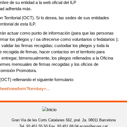
mbre de su entidad a la web oficial del ILP
dad adherida más.
n Territorial (OCT). Si lo desea, las sedes de sus entidades
itorial de esta ILP.
án actuar como punto de información (para que las personas
mar los pliegos y / oa ofrecerse como voluntarios o fedatarios );
alidar las firmas recogidas; custodiar los pliegos y toda la
 recogida de firmas, hacer contactos en el territorio para
 entregar, bimensualmente, los pliegos rellenados a la Oficina
formes mensuales de firmas recogidas y los oficios de
a Comisión Promotora.
(OCT) rellenando el siguiente formulario:
sheet/viewform?formkey=...
Gran Via de les Corts Catalanes 562, pral. 2a. 08011 Barcelona
Tel. 93 451 55 50 Fax. 93 451 69 04
ecom@ecom.cat