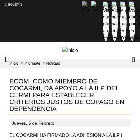
BOLETÍN
Intercambiador
Lo
Inicio
Infórmate
Noticias
del
tog
menú
principal
ECOM, COMO MIEMBRO DE
COCARMI, DA APOYO A LA ILP DEL
CERMI PARA ESTABLECER
CRITERIOS JUSTOS DE COPAGO EN
DEPENDENCIA
Jueves, 5 de Febrero
EL COCARMI HA FIRMADO LA ADHESIÓN A LA ILP I