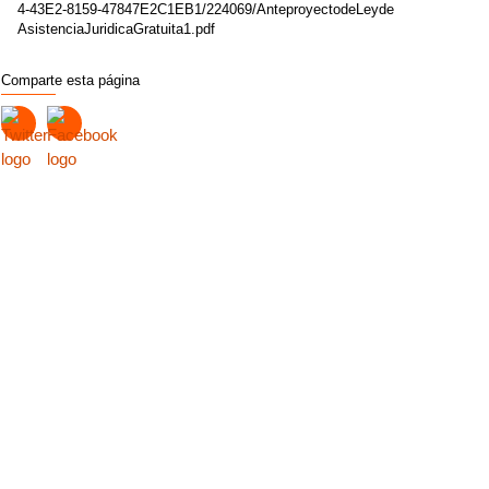
4-43E2-8159-47847E2C1EB1/224069/AnteproyectodeLeyde
AsistenciaJuridicaGratuita1.pdf
Comparte esta página