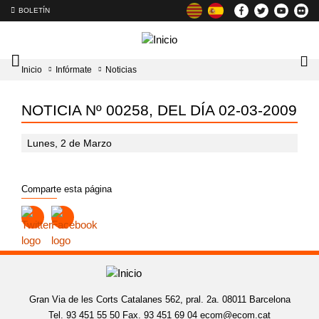
BOLETÍN
Intercambiador
Lo
Inicio
Infórmate
Noticias
del
tog
menú
principal
NOTICIA Nº 00258, DEL DÍA 02-03-2009
Lunes, 2 de Marzo
Comparte esta página
Gran Via de les Corts Catalanes 562, pral. 2a. 08011 Barcelona
Tel. 93 451 55 50 Fax. 93 451 69 04
ecom@ecom.cat