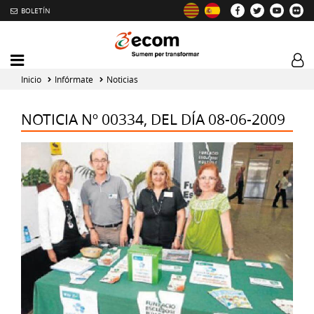
BOLETÍN
Intercambiador
Log
del
tog
Inicio
Infórmate
Noticias
menú
principal
NOTICIA Nº 00334, DEL DÍA 08-06-2009