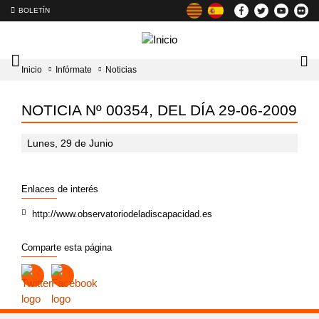
BOLETÍN
Intercambiador
Lo
Inicio
Infórmate
Noticias
del
tog
menú
principal
NOTICIA Nº 00354, DEL DÍA 29-06-2009
Lunes, 29 de Junio
Enlaces de interés
http://www.observatoriodeladiscapacidad.es
Comparte esta página