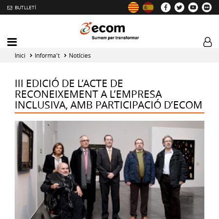
BUTLLETÍ
Mobile
Log
menu
tog
Inici
Informa't
Notícies
toggler
III EDICIÓ DE L’ACTE DE
RECONEIXEMENT A L’EMPRESA
INCLUSIVA, AMB PARTICIPACIÓ D’ECOM