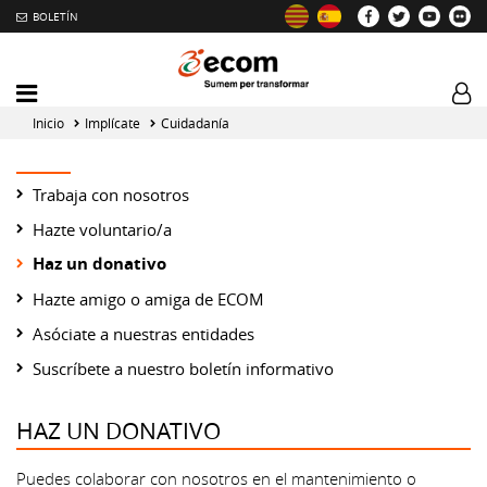
BOLETÍN
Intercambiador
Log
del
tog
Inicio
Implícate
Cuidadanía
menú
principal
Trabaja con nosotros
Hazte voluntario/a
Haz un donativo
Hazte amigo o amiga de ECOM
Asóciate a nuestras entidades
Suscríbete a nuestro boletín informativo
HAZ UN DONATIVO
Puedes colaborar con nosotros en el mantenimiento o