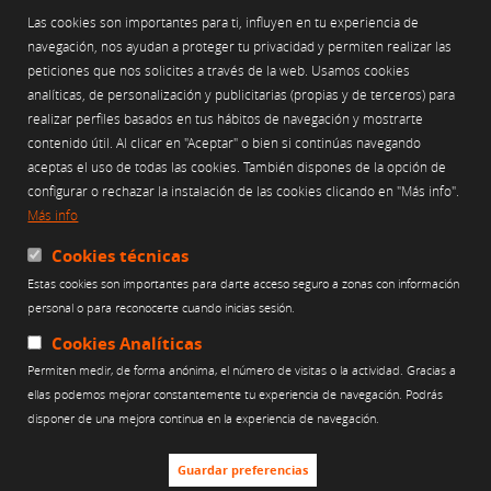
Tel. 93 451 55 50 Fax. 93 451 69 04
ecom@ecom.cat
Las cookies son importantes para ti, influyen en tu experiencia de
Sello de Garantía LOPD-LSSICE
navegación, nos ayudan a proteger tu privacidad y permiten realizar las
peticiones que nos solicites a través de la web. Usamos cookies
analíticas, de personalización y publicitarias (propias y de terceros) para
realizar perfiles basados en tus hábitos de navegación y mostrarte
AVISO LEGAL
contenido útil. Al clicar en "Aceptar" o bien si continúas navegando
POLÍTICA DE PRIVACIDAD
aceptas el uso de todas las cookies. También dispones de la opción de
POLÍTICA DE USO DE COOKIES
configurar o rechazar la instalación de las cookies clicando en "Más info".
Más info
POLÍTICA DE REDES SOCIALES
CANAL ÉTICO
Cookies técnicas
Estas cookies son importantes para darte acceso seguro a zonas con información
Web financiada por:
personal o para reconocerte cuando inicias sesión.
Cookies Analíticas
Permiten medir, de forma anónima, el número de visitas o la actividad. Gracias a
ellas podemos mejorar constantemente tu experiencia de navegación. Podrás
disponer de una mejora continua en la experiencia de navegación.
Guardar preferencias