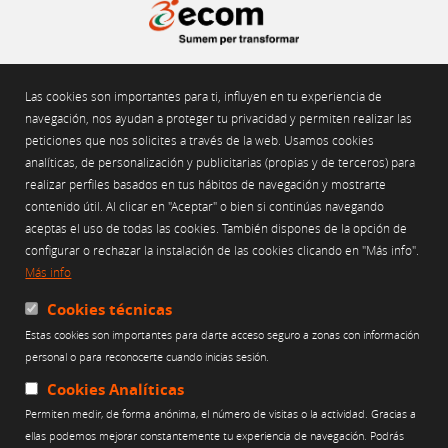
Gran Via de les Corts Catalanes 562, pral. 2a. 08011 Barcelona
Tel. 93 451 55 50 Fax. 93 451 69 04
ecom@ecom.cat
Las cookies son importantes para ti, influyen en tu experiencia de
Sello de Garantía LOPD-LSSICE
navegación, nos ayudan a proteger tu privacidad y permiten realizar las
peticiones que nos solicites a través de la web. Usamos cookies
analíticas, de personalización y publicitarias (propias y de terceros) para
realizar perfiles basados en tus hábitos de navegación y mostrarte
AVISO LEGAL
contenido útil. Al clicar en "Aceptar" o bien si continúas navegando
POLÍTICA DE PRIVACIDAD
aceptas el uso de todas las cookies. También dispones de la opción de
POLÍTICA DE USO DE COOKIES
configurar o rechazar la instalación de las cookies clicando en "Más info".
Más info
POLÍTICA DE REDES SOCIALES
CANAL ÉTICO
Cookies técnicas
Estas cookies son importantes para darte acceso seguro a zonas con información
Web financiada por:
personal o para reconocerte cuando inicias sesión.
Cookies Analíticas
Permiten medir, de forma anónima, el número de visitas o la actividad. Gracias a
ellas podemos mejorar constantemente tu experiencia de navegación. Podrás