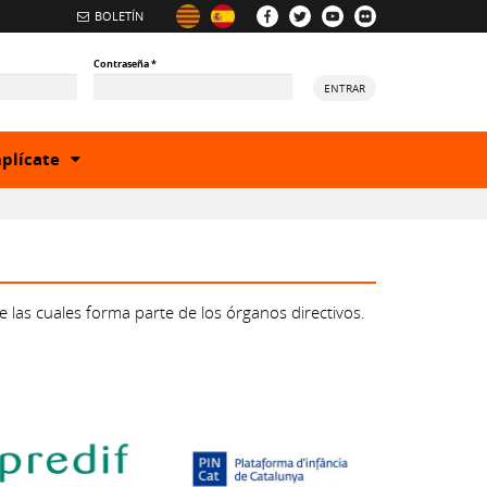
BOLETÍN
Contraseña
*
ENTRAR
Show
plícate
or
hide
egory
subcategory
las cuales forma parte de los órganos directivos.