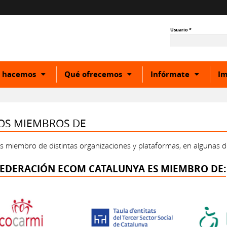
Usuario
*
Show
Show
Show
 hacemos
Qué ofrecemos
Infórmate
Im
or
or
or
hide
hide
hide
ory
subcategory
subcategory
subcat
S MIEMBROS DE
 miembro de distintas organizaciones y plataformas, en algunas de 
EDERACIÓN ECOM CATALUNYA ES MIEMBRO DE: