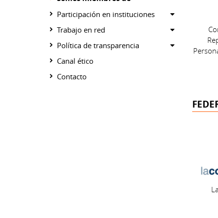
hide
Show
Participación en instituciones
subcategory
or
Show
Co
Trabajo en red
hide
or
Re
Show
Política de transparencia
subcategory
hide
Person
or
Canal ético
subcategory
hide
Contacto
subcategory
FEDE
L