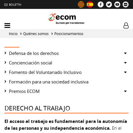
BOLETÍN
Intercambiador
Log
del
tog
Inicio
Quiénes somos
Posicionamientos
menú
principal
Sh
Defensa de los derechos
or
Sh
Concienciación social
hid
or
Sh
Fomento del Voluntariado Inclusivo
su
hid
or
Formación para una sociedad inclusiva
su
hid
Sh
Premios ECOM
su
or
hid
DERECHO AL TRABAJO
su
El acceso al trabajo es fundamental para la autonomía
de las personas y su independencia económica.
En el