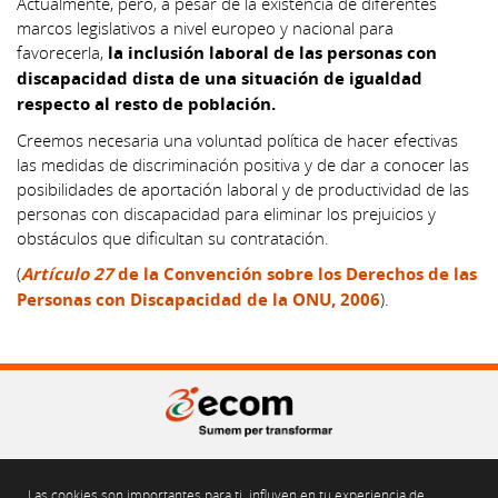
Actualmente, pero, a pesar de la existencia de diferentes
marcos legislativos a nivel europeo y nacional para
favorecerla,
la inclusión laboral de las personas con
discapacidad dista de una situación de igualdad
respecto al resto de población.
Creemos necesaria una voluntad política de hacer efectivas
las medidas de discriminación positiva y de dar a conocer las
posibilidades de aportación laboral y de productividad de las
personas con discapacidad para eliminar los prejuicios y
obstáculos que dificultan su contratación.
(
Artículo 27
de la Convención sobre los Derechos de las
Personas con Discapacidad de la ONU, 2006
).
Gran Via de les Corts Catalanes 562, pral. 2a. 08011 Barcelona
Tel. 93 451 55 50 Fax. 93 451 69 04
ecom@ecom.cat
Las cookies son importantes para ti, influyen en tu experiencia de