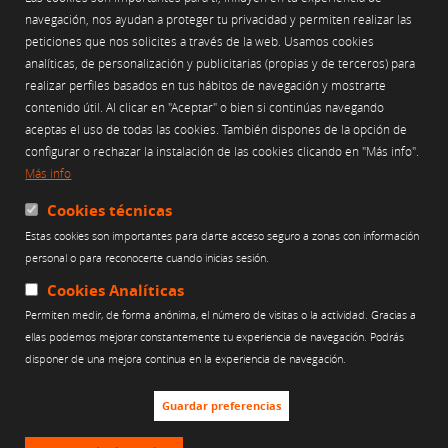
Sello de Garantía LOPD-LSSICE
navegación, nos ayudan a proteger tu privacidad y permiten realizar las
peticiones que nos solicites a través de la web. Usamos cookies
analíticas, de personalización y publicitarias (propias y de terceros) para
realizar perfiles basados en tus hábitos de navegación y mostrarte
AVISO LEGAL
contenido útil. Al clicar en "Aceptar" o bien si continúas navegando
POLÍTICA DE PRIVACIDAD
aceptas el uso de todas las cookies. También dispones de la opción de
POLÍTICA DE USO DE COOKIES
configurar o rechazar la instalación de las cookies clicando en "Más info".
POLÍTICA DE REDES SOCIALES
Más info
CANAL ÉTICO
Cookies técnicas
Estas cookies son importantes para darte acceso seguro a zonas con información
Web financiada por:
personal o para reconocerte cuando inicias sesión.
Cookies Analíticas
Permiten medir, de forma anónima, el número de visitas o la actividad. Gracias a
ellas podemos mejorar constantemente tu experiencia de navegación. Podrás
disponer de una mejora continua en la experiencia de navegación.
Guardar preferencias
Creu de Sant Jordi 2011