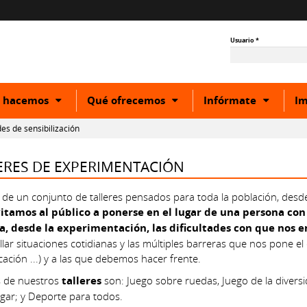
Usuario
*
Show
Show
Show
 hacemos
Qué ofrecemos
Infórmate
Im
or
or
or
hide
hide
hide
des de sensibilización
ory
subcategory
subcategory
subcat
ERES DE EXPERIMENTACIÓN
a de un conjunto de talleres pensados para toda la población, desd
itamos al público a ponerse en el lugar de una persona co
a, desde la experimentación, las dificultades con que nos 
lar situaciones cotidianas y las múltiples barreras que nos pone el 
ación ...) y a las que debemos hacer frente.
 de nuestros
talleres
son: Juego sobre ruedas, Juego de la divers
ugar; y Deporte para todos.