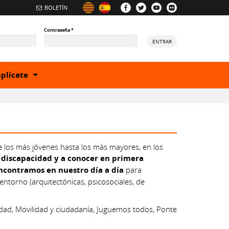
BOLETÍN
Contraseña
*
ENTRAR
Show
plícate
or
hide
egory
subcategory
e los más jóvenes hasta los más mayores, en los
n discapacidad y a conocer en primera
encontramos en nuestro día a día
para
entorno (arquitectónicas, psicosociales, de
idad, Movilidad y ciudadanía, Juguemos todos, Ponte