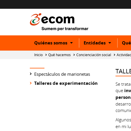
Show
Show
Quiénes somos
Entidades
Qué
or
or
hide
hide
Inicio
Qué hacemos
Concienciación social
Activida
subcategory
subcateg
TALL
Espectáculos de marionetas
Talleres de experimentación
Se trat
que
inv
person
desarrol
comunic
Algunos
en mi l