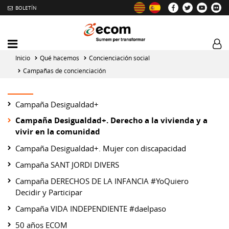
BOLETÍN
Intercambiador
Log
del
tog
Inicio
Qué hacemos
Concienciación social
menú
Campañas de concienciación
principal
Campaña Desigualdad+
Campaña Desigualdad+. Derecho a la vivienda y a
vivir en la comunidad
Campaña Desigualdad+. Mujer con discapacidad
Campaña SANT JORDI DIVERS
Campaña DERECHOS DE LA INFANCIA #YoQuiero
Decidir y Participar
Campaña VIDA INDEPENDIENTE #daelpaso
50 años ECOM