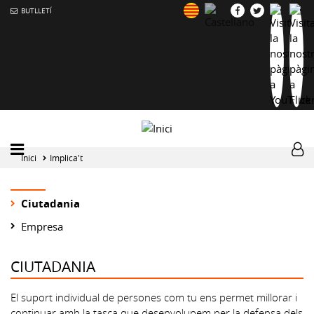
BUTLLETÍ
Mobile
Log
Inici
Implica't
menu
tog
toggler
Ciutadania
Empresa
CIUTADANIA
El suport individual de persones com tu ens permet millorar i
continuar amb la tasca que desenvolupem per la defensa dels