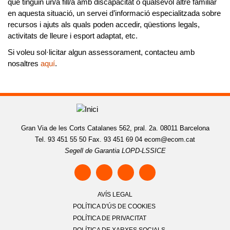
que tinguin un/a fill/a amb discapacitat o qualsevol altre familiar
en aquesta situació, un servei d’informació especialitzada
sobre
recursos i ajuts als quals poden accedir, qüestions legals,
activitats de lleure i esport adaptat, etc.
Si voleu sol·licitar algun assessorament, contacteu amb
nosaltres
aquí
.
Gran Via de les Corts Catalanes 562, pral. 2a. 08011 Barcelona
Tel. 93 451 55 50 Fax. 93 451 69 04
ecom@ecom.cat
Segell de Garantia LOPD-LSSICE
AVÍS LEGAL
POLÍTICA D'ÚS DE COOKIES
POLÍTICA DE PRIVACITAT