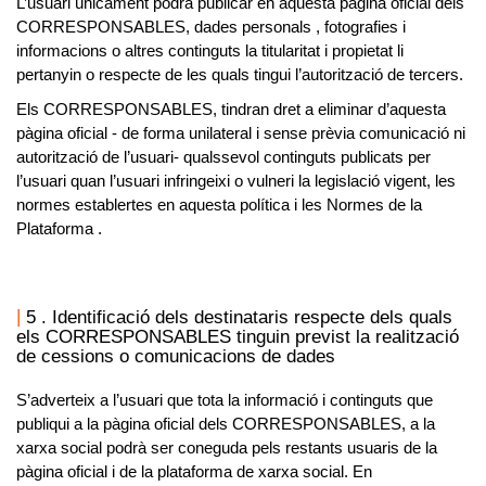
L’usuari únicament podrà publicar en aquesta pàgina oficial dels
CORRESPONSABLES, dades personals , fotografies i
informacions o altres continguts la titularitat i propietat li
pertanyin o respecte de les quals tingui l’autorització de tercers.
Els
CORRESPONSABLES
, tindran dret a eliminar d’aquesta
pàgina oficial - de forma unilateral i sense prèvia comunicació ni
autorització de l’usuari- qualssevol continguts publicats per
l’usuari quan l’usuari infringeixi o vulneri la legislació vigent, les
normes establertes en aquesta política i les Normes de la
Plataforma .
5 . Identificació dels destinataris respecte dels quals
els CORRESPONSABLES tinguin previst la realització
de cessions o comunicacions de dades
S’adverteix a l’usuari que tota la informació i continguts que
publiqui a la pàgina oficial dels
CORRESPONSABLES
, a la
xarxa social podrà ser coneguda pels restants usuaris de la
pàgina oficial i de la plataforma de xarxa social. En