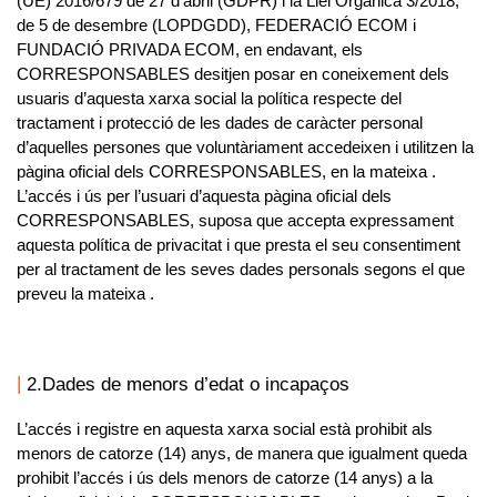
(UE) 2016/679 de 27 d’abril (GDPR) i la Llei Orgànica 3/2018,
de 5 de desembre (LOPDGDD),
FEDERACIÓ ECOM i
FUNDACIÓ PRIVADA ECOM,
en endavant, els
CORRESPONSABLES
desitjen posar en coneixement dels
usuaris d’aquesta xarxa social la política respecte del
tractament i protecció de les dades de caràcter personal
d’aquelles persones que voluntàriament accedeixen i utilitzen la
pàgina oficial dels
CORRESPONSABLES
, en la mateixa .
L’accés i ús per l’usuari d’aquesta pàgina oficial dels
CORRESPONSABLES
, suposa que accepta expressament
aquesta política de privacitat i que presta el seu consentiment
per al tractament de les seves dades personals segons el que
preveu la mateixa .
2.Dades de menors d’edat o incapaços
L’accés i registre en aquesta xarxa social està prohibit als
menors de catorze (14) anys, de manera que igualment queda
prohibit l’accés i ús dels menors de catorze (14 anys) a la