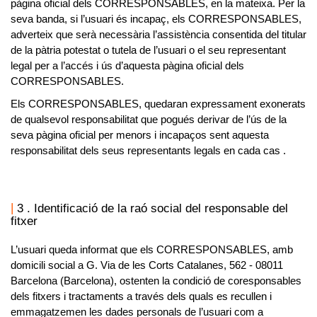
pàgina oficial dels
CORRESPONSABLES
, en la mateixa. Per la
seva banda, si l’usuari és incapaç, els
CORRESPONSABLES
,
adverteix que serà necessària l’assistència consentida del titular
de la pàtria potestat o tutela de l’usuari o el seu representant
legal per a l’accés i ús d’aquesta pàgina oficial dels
CORRESPONSABLES
.
Els
CORRESPONSABLES
, quedaran expressament exonerats
de qualsevol responsabilitat que pogués derivar de l’ús de la
seva pàgina oficial per menors i incapaços sent aquesta
responsabilitat dels seus representants legals en cada cas .
3 . Identificació de la raó social del responsable del
fitxer
L’usuari queda informat que els
CORRESPONSABLES
, amb
domicili social a
G. Via de les Corts Catalanes, 562 - 08011
Barcelona (Barcelona),
ostenten la condició de coresponsables
dels fitxers i tractaments a través dels quals es recullen i
emmagatzemen les dades personals de l’usuari com a