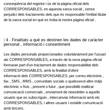
conseqüència del registre i ús de la pàgina oficial dels
CORRESPONSABLES
, en aquesta xarxa social , sense
perjudici dels tractaments dels que és responsable l’entitat titular
de la xarxa social en què es troba la nostra pàgina oficial .
4 . Finalitats a què es destinen les dades de caràcter
personal , informació i consentiment
Les dades personals proporcionades voluntàriament per l’usuari
als
CORRESPONSABLES
, a través de la seva pàgina oficial
formaran part d’un tractament de dades responsabilitat dels
CORRESPONSABLES
, amb la finalitat d’oferir
informació dels
CORRESPONSABLES
, per correu electrònic ,
fax , SMS , MMS , comunitats socials o qualssevol altre mitjà
electrònic o físic , present o futur , que possibiliti realitzar
comunicació comercials , enviament de newsletter a aquells
usuaris que es subscriguin , intercanviar informació amb els
CORRESPONSABLES
, i altres usuaris i establir comunicació
amb tercers.