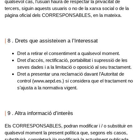
qualsevol cas, l’usuari haurà de respectar la privacitat de
tercers, siguin aquests usuaris o no de la xarxa social o de la
pàgina oficial dels
CORRESPONSABLES
, en la mateixa.
8 . Drets que assisteixen a l’Interessat
Dret a retirar el consentiment a qualsevol moment.
Dret d’accés, rectificació, portabilitat i supressió de les
seves dades i a la limitació o oposició al seu tractament.
Dret a presentar una reclamació davant l’Autoritat de
control (www.aepd.es.) si considera que el tractament no
s’ajusta a la normativa vigent.
9 . Altra informació d’interès
Els
CORRESPONSABLES
, podran modificar i / o substituir en
qualsevol moment la present política que, segons els casos,
substituirà, completarà i/o modificarà la actualment publicada