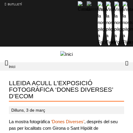
BUTLLETÍ
Mobile
Lo
Inici
menu
tog
toggler
LLEIDA ACULL L’EXPOSICIÓ
FOTOGRÀFICA ‘DONES DIVERSES’
D’ECOM
Dilluns, 3 de març
La
mostra fotogràfica
‘Dones Diverses’
, després del seu
pas per localitats com Girona o Sant Hipòlit de