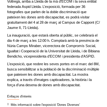
Voltregà, arriba a
Lleida
de la mà d’
ECOM
i la seva entitat
federada
Aspid Lleida
. L’exposició, formada per 36
fotografies que parlen de la
doble discriminació
que
pateixen les
dones amb discapacitat
, es podrà visitar
gratuïtament del
4 al 28 de març
al Campus de Cappont (C/
Jaume II, 71-Lleida).
La
inauguració
, que estarà oberta al públic, se celebrarà el
dia
4 de març a les 12:00 h
. Comptarà amb la presència de
Núria Camps Miraber
, vicerectora de Compromís Social,
Igualtat i Cooperació de la Universitat de Lleida, i de
Bibiana
Bendicho
, vicepresidenta d’ECOM i presidenta d’ASPID.
L’exposició, que reobre les seves portes en el marc del
8M
,
busca sensibilitzar a la població de la discriminació múltiple
que pateixen les dones amb discapacitat. La mostra
explica, a través d’imatges captivadores, la història i la
força d’una desena de dones amb discapacitat.
Enllaços d'interès
Més informació sobre l'exposició 'Dones Diverses'