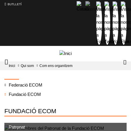
BUTLLETÍ
Mobile
Lo
Inici
Qui som
Com ens organitzem
menu
tog
toggler
Federació ECOM
Fundació ECOM
FUNDACIÓ ECOM
Patronat