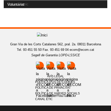
Equip Tècnic
Voluntariat
Gran Via de les Corts Catalanes 562, pral. 2a. 08011 Barcelona
Tel. 93 451 55 50 Fax. 93 451 69 04
ecom@ecom.cat
Segell de Garantia LOPD-LSSICE
AVÍS LEGAL
POLÍTICA D'ÚS DE COOKIES
POLÍTICA DE PRIVACITAT
POLÍTICA DE XARXES SOCIALS
CANAL ÈTIC