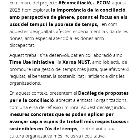
En el marc del projecte
#Ecomciliació
, a
ECOM
aquest
2025 hem explorat
la importància de la conciliació
amb perspectiva de gènere, posant el focus en els
usos del temps i la pobresa de temps,
i en com
aquestes desigualtats afecten especialment la vida de les
dones, amb especial atenció a les dones amb
discapacitat.
Aquest treball s’ha desenvolupat en col·laboració amb
Time Use Initiative
i la
Xarxa NUST
, amb l’objectiu de
promoure una gestió del temps més justa, que afavoreixi
l’equitat, el benestar, la sostenibilitat i l’eficiència dins les
organitzacions.
En aquest context, presentem el
Decàleg de propostes
per a la conciliació
, adreçat a entitats i organitzacions,
com una eina de reflexió i millora. Aquest decàleg inclou
mesures concretes que es poden aplicar per
avançar cap a espais de treball més respectuosos i
sostenibles en l’ús del temps
, contribuint a una
cultura organitzativa més inclusiva i equitativa.