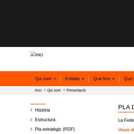
Qui som
Entitats
Què fem
Què 
Inici
Qui som
Presentació
PLA 
Història
Estructura
La Fede
Pla estratègic (PDF)
Veure el