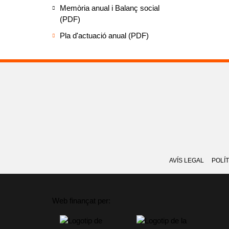
Memòria anual i Balanç social
(PDF)
Pla d'actuació anual (PDF)
AVÍS LEGAL
POLÍT
Web finançat per: