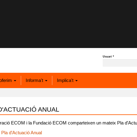
Usuari
*
oferim
Informa't
Implica't
D'ACTUACIÓ ANUAL
ració ECOM i la Fundació ECOM comparteixen un mateix Pla d’Actu
 Pla d’Actuació Anual