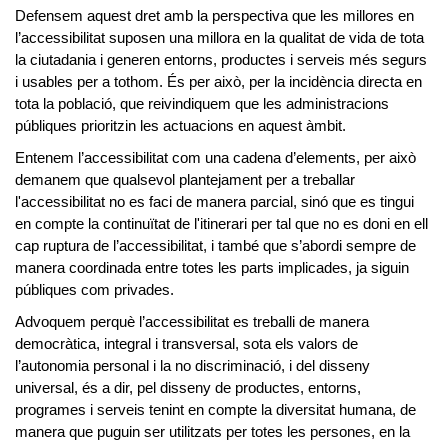
Defensem aquest dret amb la perspectiva que
les millores en
l’accessibilitat suposen una millora en la qualitat de vida de tota
la ciutadania i generen entorns, productes i serveis més segurs
i usables per a tothom.
És per això, per la incidència directa en
tota la població, que reivindiquem que les administracions
públiques prioritzin les actuacions en aquest àmbit.
Entenem l’accessibilitat com una cadena d’elements
, per això
demanem que qualsevol plantejament per a treballar
l'accessibilitat no es faci de manera parcial, sinó que es tingui
en compte la continuïtat de l'itinerari per tal que no es doni en ell
cap ruptura de l’accessibilitat, i també que s’abordi sempre de
manera coordinada entre totes les parts implicades, ja siguin
públiques com privades.
Advoquem perquè l’accessibilitat es treballi de manera
democràtica, integral i transversal, sota els valors de
l’autonomia personal i la no discriminació, i del disseny
universal
, és a dir, pel disseny de productes, entorns,
programes i serveis tenint en compte la diversitat humana, de
manera que puguin ser utilitzats per totes les persones, en la