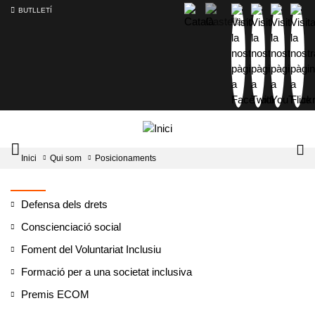
BUTLLETÍ
Mobile
Lo
Inici
Qui som
Posicionaments
menu
tog
toggler
Defensa dels drets
Conscienciació social
Foment del Voluntariat Inclusiu
Formació per a una societat inclusiva
Premis ECOM