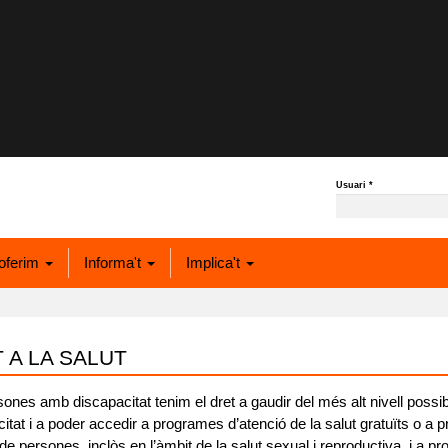
Usuari
*
oferim
Informa't
Implica't
 A LA SALUT
sones amb discapacitat
tenim el dret a gaudir del més alt nivell poss
itat i a poder accedir a programes d’atenció de la salut gratuïts o a p
a de persones,
inclòs en l’àmbit de la salut sexual i reproductiva, i a 