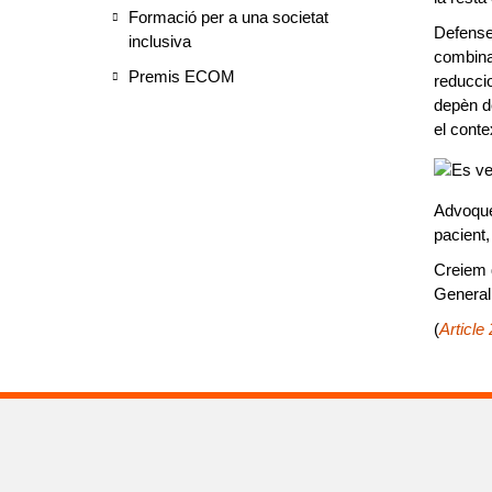
Formació per a una societat
Defense
inclusiva
combinac
Premis ECOM
reduccio
depèn de
el conte
Advoquem
pacient,
Creiem 
Generali
(
Article