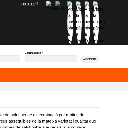
BUTLLETÍ
Contrasenya
*
ACCEDIR
ible de salut sense discriminació per motius de
reus assequibles de la mateixa varietat i qualitat que
programes de salut pública adreçats a la població.