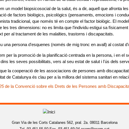
m un model biopsicosocial de la salut,
és a dir, aquell que afronta les
ió de factors biològics, psicològics (pensaments, emocions i conduc
nista tradicional, que només té en compte el factor biològic. El mode
 les tres dimensions: no es limita que l’individu estigui sa físicament
xt per al tractament de les malalties, trastorns i discapacitats.
 per la promoció de la planificació centrada en la persona, i en el
 dins les seves possibilitats, vers al seu estat de salut i l'ús dels serv
que la cooperació de les associacions de persones amb discapacitat 
tat de Catalunya és clau per a la millora del sistema sanitari en rela
 25
de la Convenció sobre els Drets de les Persones amb Discapacita
Gran Via de les Corts Catalanes 562, pral. 2a. 08011 Barcelona
Tel. 93 451 55 50 Fax. 93 451 69 04
ecom@ecom.cat