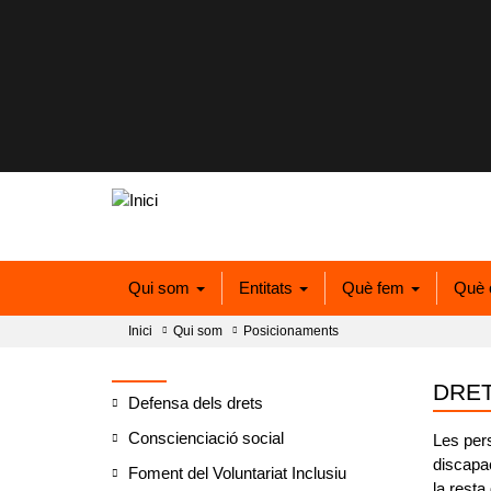
Qui som
Entitats
Què fem
Què 
Inici
Qui som
Posicionaments
DRET
Defensa dels drets
Conscienciació social
Les per
discapac
Foment del Voluntariat Inclusiu
la rest