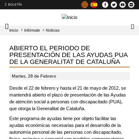
BOLETÍN
Intercambiador
Lo
Inicio
Infórmate
Noticias
del
tog
menú
principal
ABIERTO EL PERIODO DE
PRESENTACIÓN DE LAS AYUDAS PUA
DE LA GENERALITAT DE CATALUÑA
Martes, 28 de Febrero
Desde el 22 de febrero y hasta el 21 de mayo de 2012, se
mantendrá abierto el plazo de presentación de las Ayudas
de atención social a personas con discapacitado (PUA),
que otorga la Generalitat de Cataluña.
Este programa de ayudas tiene por objeto facilitar las
ayudas económicas necesarias para el desarrollo de la
autonomía personal de las personas con discapacitado,
física, psíquica o sensorial con medidas compensatorias