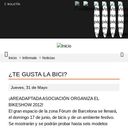
BOLETÍN
Intercambiador
Lo
Inicio
Infórmate
Noticias
del
tog
menú
principal
¿TE GUSTA LA BICI?
Jueves, 31 de Mayo
¡AREADAPTADA ASOCIACIÓN ORGANIZA EL
BIKESHOW 2012!
El gran espacio de la zona Fòrum de Barcelona se llenará,
el domingo 17 de junio, de bicis y de un ambiente festivo.
Se mostrarán y se podrán probar hasta seis modelos