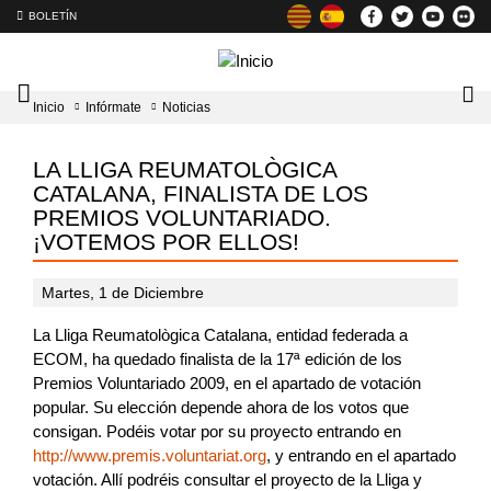
BOLETÍN
Intercambiador
Lo
Inicio
Infórmate
Noticias
del
tog
menú
principal
LA LLIGA REUMATOLÒGICA
CATALANA, FINALISTA DE LOS
PREMIOS VOLUNTARIADO.
¡VOTEMOS POR ELLOS!
Martes, 1 de Diciembre
La Lliga Reumatològica Catalana, entidad federada a
ECOM, ha quedado finalista de la 17ª edición de los
Premios Voluntariado 2009, en el apartado de votación
popular. Su elección depende ahora de los votos que
consigan. Podéis votar por su proyecto entrando en
http://www.premis.voluntariat.org
, y entrando en el apartado
votación. Allí podréis consultar el proyecto de la Lliga y