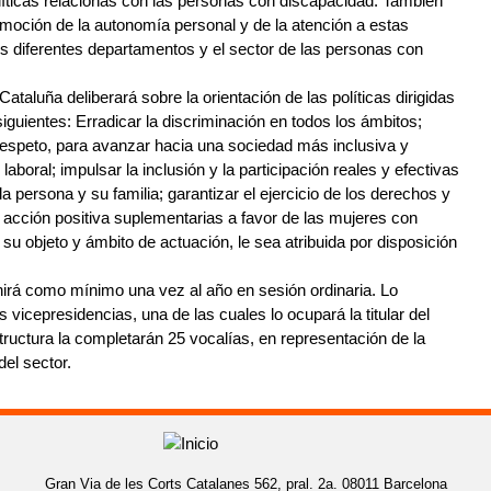
olíticas relacionas con las personas con discapacidad. También
romoción de la autonomía personal y de la atención a estas
 los diferentes departamentos y el sector de las personas con
ataluña deliberará sobre la orientación de las políticas dirigidas
iguientes: Erradicar la discriminación en todos los ámbitos;
 respeto, para avanzar hacia una sociedad más inclusiva y
laboral; impulsar la inclusión y la participación reales y efectivas
a persona y su familia; garantizar el ejercicio de los derechos y
 acción positiva suplementarias a favor de las mujeres con
 su objeto y ámbito de actuación, le sea atribuida por disposición
irá como mínimo una vez al año en sesión ordinaria. Lo
s vicepresidencias, una de las cuales lo ocupará la titular del
ructura la completarán 25 vocalías, en representación de la
del sector.
Gran Via de les Corts Catalanes 562, pral. 2a. 08011 Barcelona