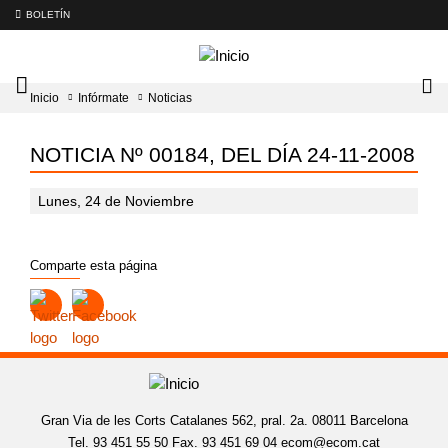
BOLETÍN
Intercambiador
Lo
Inicio
Infórmate
Noticias
del
tog
menú
principal
NOTICIA Nº 00184, DEL DÍA 24-11-2008
Lunes, 24 de Noviembre
Comparte esta página
Gran Via de les Corts Catalanes 562, pral. 2a. 08011 Barcelona
Tel. 93 451 55 50 Fax. 93 451 69 04
ecom@ecom.cat