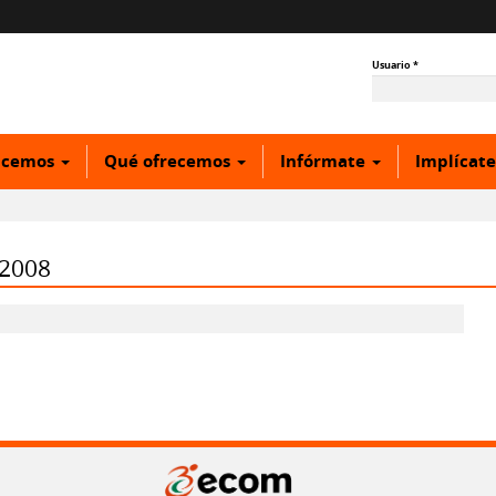
Usuario
*
acemos
Qué ofrecemos
Infórmate
Implícat
-2008