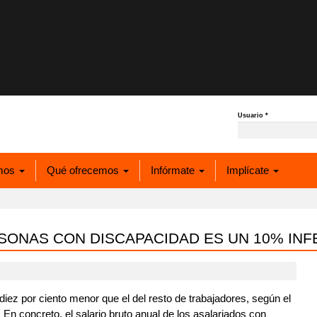
Usuario
*
mos
Qué ofrecemos
Infórmate
Implícate
SONAS CON DISCAPACIDAD ES UN 10% INFE
diez por ciento menor que el del resto de trabajadores, según el
. En concreto, el salario bruto anual de los asalariados con