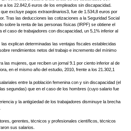
te a los 22.842,6 euros de los empleados sin discapacidad.
, que excluye pagos extraordinarios3, fue de 1.534,8 euros por
or. Tras las deducciones las cotizaciones a la Seguridad Social
to sobre la renta de las personas físicas (IRPF) se obtiene el
a el caso de trabajadores con discapacidad, un 5,1% inferior al
s las explican determinadas las ventajas fiscales establecidas
obre rendimientos netos del trabajo e incremento del mínimo
 las mujeres, que reciben un jornal 9.1 por ciento inferior al de
ra, en el mismo año del estudio, 2010, frente a los 21.302,1
lariales entre la población femenina con y sin discapacidad (el
 las segundas) que en el caso de los hombres (cuyo salario fue
iencia y la antigüedad de los trabajadores disminuye la brecha
.
tores, gerentes, técnicos y profesionales científicos, técnicos
aron sus salarios.