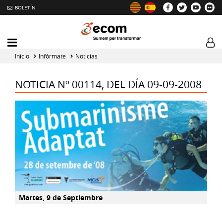
BOLETÍN
Intercambiador
Log
del
tog
Inicio
Infórmate
Noticias
menú
principal
NOTICIA Nº 00114, DEL DÍA 09-09-2008
Martes, 9 de Septiembre