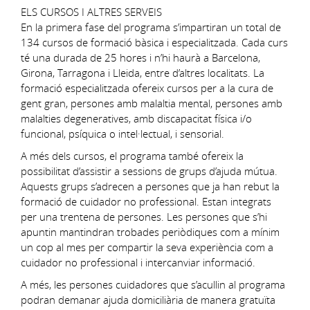
ELS CURSOS I ALTRES SERVEIS
En la primera fase del programa s’impartiran un total de
134 cursos de formació bàsica i especialitzada. Cada curs
té una durada de 25 hores i n’hi haurà a Barcelona,
Girona, Tarragona i Lleida, entre d’altres localitats. La
formació especialitzada ofereix cursos per a la cura de
gent gran, persones amb malaltia mental, persones amb
malalties degeneratives, amb discapacitat física i/o
funcional, psíquica o intel·lectual, i sensorial.
A més dels cursos, el programa també ofereix la
possibilitat d’assistir a sessions de grups d’ajuda mútua.
Aquests grups s’adrecen a persones que ja han rebut la
formació de cuidador no professional. Estan integrats
per una trentena de persones. Les persones que s’hi
apuntin mantindran trobades periòdiques com a mínim
un cop al mes per compartir la seva experiència com a
cuidador no professional i intercanviar informació.
A més, les persones cuidadores que s’acullin al programa
podran demanar ajuda domiciliària de manera gratuïta