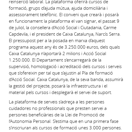
reinserció laboral. La plataforma oferirà cursos de
formació, grups d’ajuda mútua, ajuda domiciliària i
assessorament telefònic. El conveni que crearà i posarà
en funcionament la plataforma el van signar, el passat 9
de juliol, la consellera d’Acció Social i Ciutadania, Carme
Capdevila, i el president de Caixa Catalunya, Narcís Serra.
El pressupost per a la posada en marxa d’aquest
programa aquest any és de 3.250.000 euros, dels quals
Caixa Catalunya n’aportarà 2 milions i Acció Social
1.250.000. El Departament s’encarregarà de la
supervisió, homologació i acreditació dels cursos i serveis
que s’ofereixin per tal que s’ajustin al Pla de formació
d’Acció Social. Caixa Catalunya, de la seva banda, assumirà
la gestió del projecte, posarà la infraestructura i el
material pels cursos i desplegarà el servei de suport.
La plataforma de serveis s’adreça a les persones
cuidadores no professionals que presten servei a
persones beneficiàries de la Llei de Promoció de
l’Autonomia Personal. S’estima que en una primera fase
s’inscriuran als cursos de formació unes 3.000 persones.