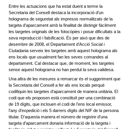
Entre les actuacions que ha estat duent a terme la
Secretaria del Consell destaca la incorporació d’un
holograma de seguretat als impresos normalitzats de la
targeta d’aparcament amb la finalitat de distingir fàcilment
les targetes originals de les fotocòpies i posar dificultats a la
seva reproducció i falsificació. És per això que des de
desembre de 2008, el Departament d’Acció Social i
Ciutadania serveix les targetes amb aquest holograma als
ens locals que usualment fan les seves comandes al
departament. Cal destacar que, de moment, les targetes
sense aquest holograma no han perdut la seva validesa.
Una altra de les mesures a remarcar és el suggeriment que
la Secretaria del Consell a fer als ens locals perquè
codifiquin les targetes d’aparcament de manera unitària. El
codi que els proposen està constituït per una combinació
de 19 dígits, que inclouen el codi de l’ens local emissor,
l’any d’expedició i els 5 darrers dígits del NIF de la persona
titular. D’aquesta manera el número de registre d’una
targeta d’aparcament donaria informació de la targeta i