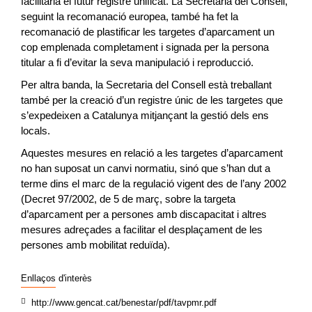
facilitaria el futur registre unificat. La Secretaria del Consell,
seguint la recomanació europea, també ha fet la
recomanació de plastificar les targetes d’aparcament un
cop emplenada completament i signada per la persona
titular a fi d’evitar la seva manipulació i reproducció.
Per altra banda, la Secretaria del Consell està treballant
també per la creació d’un registre únic de les targetes que
s’expedeixen a Catalunya mitjançant la gestió dels ens
locals.
Aquestes mesures en relació a les targetes d’aparcament
no han suposat un canvi normatiu, sinó que s’han dut a
terme dins el marc de la regulació vigent des de l’any 2002
(Decret 97/2002, de 5 de març, sobre la targeta
d’aparcament per a persones amb discapacitat i altres
mesures adreçades a facilitar el desplaçament de les
persones amb mobilitat reduïda).
Enllaços d'interès
http://www.gencat.cat/benestar/pdf/tavpmr.pdf