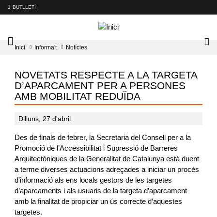
BUTLLETÍ
Mobile
Lo
Inici
Informa't
Notícies
menu
tog
toggler
NOVETATS RESPECTE A LA TARGETA
D’APARCAMENT PER A PERSONES
AMB MOBILITAT REDUÏDA
Dilluns, 27 d'abril
Des de finals de febrer, la Secretaria del Consell per a la
Promoció de l’Accessibilitat i Supressió de Barreres
Arquitectòniques de la Generalitat de Catalunya està duent
a terme diverses actuacions adreçades a iniciar un procés
d’informació als ens locals gestors de les targetes
d’aparcaments i als usuaris de la targeta d’aparcament
amb la finalitat de propiciar un ús correcte d’aquestes
targetes.